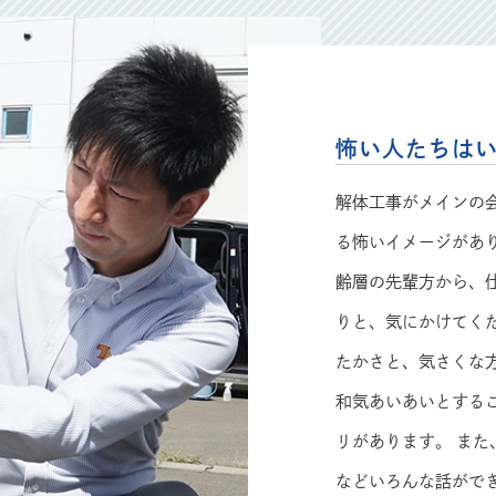
怖い人たちは
解体工事がメインの
る怖いイメージがあ
齢層の先輩方から、
りと、気にかけてく
たかさと、気さくな
和気あいあいとする
リがあります。 ま
などいろんな話がで